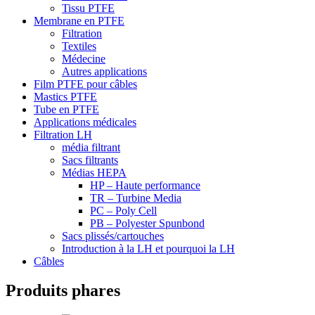
Tissu PTFE
Membrane en PTFE
Filtration
Textiles
Médecine
Autres applications
Film PTFE pour câbles
Mastics PTFE
Tube en PTFE
Applications médicales
Filtration LH
média filtrant
Sacs filtrants
Médias HEPA
HP – Haute performance
TR – Turbine Media
PC – Poly Cell
PB – Polyester Spunbond
Sacs plissés/cartouches
Introduction à la LH et pourquoi la LH
Câbles
Produits phares