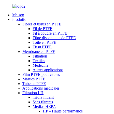
Maison
Produits
Fibres et tissus en PTFE
Fil de PTFE
Fil à coudre en PTFE
Fibre discontinue de PTFE
Toile en PTFE
Tissu PTFE
Membrane en PTFE
Filtration
Textiles
Médecine
Autres applications
Film PTFE pour câbles
Mastics PTFE
Tube en PTFE
Applications médicales
Filtration LH
média filtrant
Sacs filtrants
Médias HEPA
HP – Haute performance