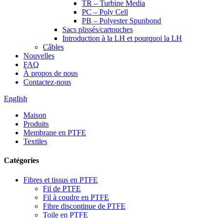
TR – Turbine Media
PC – Poly Cell
PB – Polyester Spunbond
Sacs plissés/cartouches
Introduction à la LH et pourquoi la LH
Câbles
Nouvelles
FAQ
À propos de nous
Contactez-nous
English
Maison
Produits
Membrane en PTFE
Textiles
Catégories
Fibres et tissus en PTFE
Fil de PTFE
Fil à coudre en PTFE
Fibre discontinue de PTFE
Toile en PTFE